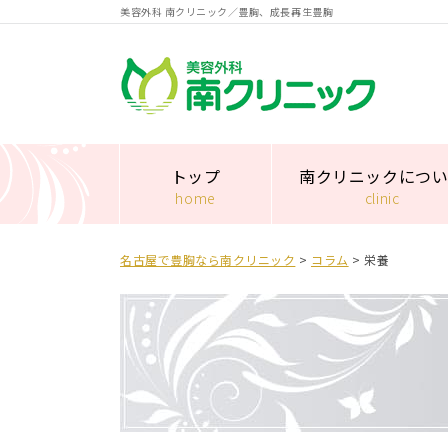
美容外科 南クリニック／豊胸、成長再生豊胸
南クリニック
トップ
南クリニックにつ
home
clinic
名古屋で豊胸なら南クリニック
>
コラム
>
栄養