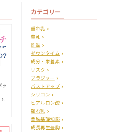
カテゴリー
垂れ乳
貧乳
妊娠
ダウンタイム
成分・栄養素
リスク
ブラジャー
パッ
バストアップ
シリコン
）と
ヒアルロン酸
離れ乳
豊胸基礎知識
成長再生豊胸