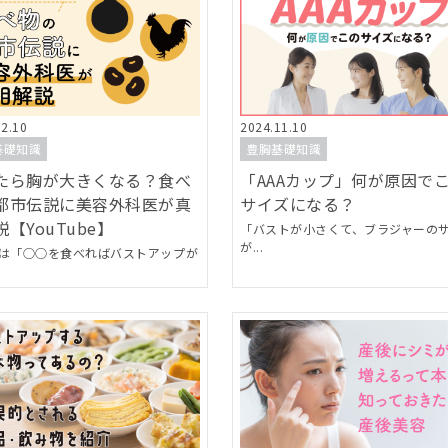
12.10
2024.11.10
基礎知識
豊胸基礎知識
たら胸が大きくなる？食べ
「AAAカップ」何が原因で
都市伝説に美容外科医が真
サイズになる？
【YouTube】
「バストが小さくて、ブラジャーの
が...
は「○○を食べればバストアップが