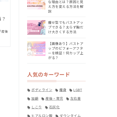
な理由とは？原因と見
え方を変える方法を解
説
当？
痩せ型でもバストアッ
プできる？太らず胸だ
「産後
け大きくする方法
【画像あり】バストア
ップのビフォーアフタ
ーを検証！何カップ上
がる？
人気のキーワード
ボディライン
痩身
LGBT
加齢
産後・育児
左右差
しこり
石灰化
ヒアルロン酸
ダウンタイム