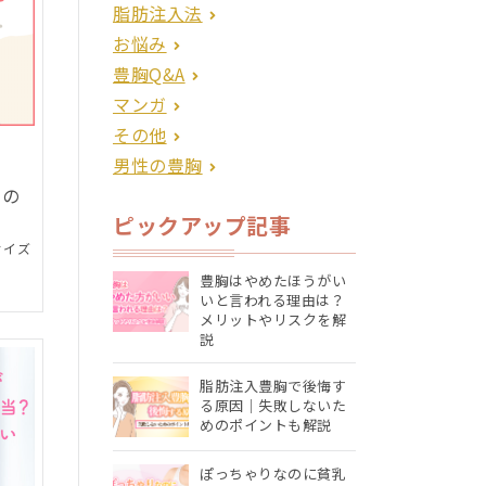
脂肪注入法
お悩み
豊胸Q&A
マンガ
その他
男性の豊胸
この
ピックアップ記事
サイズ
豊胸はやめたほうがい
いと言われる理由は？
メリットやリスクを解
説
脂肪注入豊胸で後悔す
る原因｜失敗しないた
めのポイントも解説
ぽっちゃりなのに貧乳