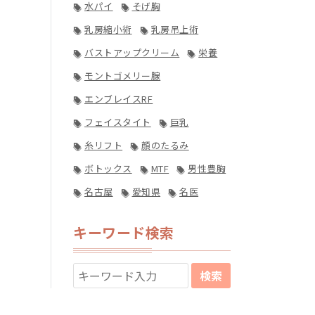
水パイ
そげ胸
乳房縮小術
乳房吊上術
バストアップクリーム
栄養
モントゴメリー腺
エンブレイスRF
フェイスタイト
巨乳
糸リフト
顔のたるみ
ボトックス
MTF
男性豊胸
名古屋
愛知県
名医
キーワード検索