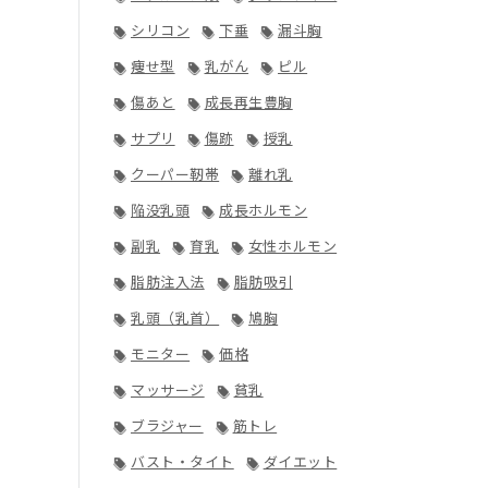
シリコン
下垂
漏斗胸
痩せ型
乳がん
ピル
傷あと
成長再生豊胸
サプリ
傷跡
授乳
クーパー靭帯
離れ乳
陥没乳頭
成長ホルモン
副乳
育乳
女性ホルモン
脂肪注入法
脂肪吸引
乳頭（乳首）
鳩胸
モニター
価格
マッサージ
貧乳
ブラジャー
筋トレ
バスト・タイト
ダイエット