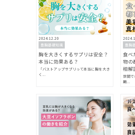
2024.12.20
2024.
豊胸基礎知識
豊胸
胸を大きくするサプリは安全？
食べ
本当に効果ある？
物の
相解説
「バストアップサプリって本当に胸を大き
く...
世間で
期...