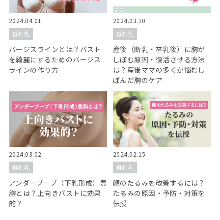
2024.04.01
2024.03.10
垂れ乳
垂れ乳
バージスラインとは？バスト
産後（断乳・卒乳後）に胸が
を綺麗にするためのバージス
しぼむ原因・復活させる方法
ラインの作り方
は？産後ママの多くが悩むし
ぼんだ胸のケア
2024.03.02
2024.02.15
垂れ乳
垂れ乳
アンダーブーブ（下乳形成）豊
顔のたるみを改善するには？
胸とは？上向きバストに効果
たるみの原因・予防・対策を
的？
伝授