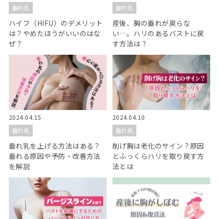
垂れ乳
垂れ乳
ハイフ（HIFU）のデメリット
産後、胸の垂れが戻らな
は？やめたほうがいいのはな
い…。ハリのあるバストに戻
ぜ？
す方法は？
2024.04.15
2024.04.10
垂れ乳
垂れ乳
垂れ乳を上げる方法はある？
削げ胸は老化のサイン？原因
垂れる原因や予防・改善方法
とふっくらハリを取り戻す方
を解説
法とは