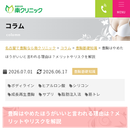
MENU
南クリニック
コラム
column
名古屋で豊胸なら南クリニック
>
コラム
>
豊胸基礎知識
>
豊胸はやめた
ほうがいいと言われる理由は？メリットやリスクを解説
公
最
2026.07.01
2026.06.17
豊胸基礎知識
開
終
日
更
ボディライン
ヒアルロン酸
シリコン
新
成長再生豊胸
サプリ
脂肪注入法
筋トレ
日
豊胸はやめたほうがいいと言われる理由は？メ
リットやリスクを解説