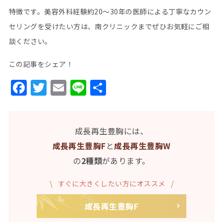
特徴です。美容外科経験約
20
～
30
年の医師による丁寧なカウン
セリングを受けたい方は、南クリニックまでぜひお気軽にご相
談ください。
この記事をシェア！
Facebook
Twitter
Email
Line
共
有
成長再生豊胸には、
成長再生豊胸F
と
成長再生豊胸W
の
2種類
があります。
すぐに大きくしたい方にオススメ
成長再生豊胸F