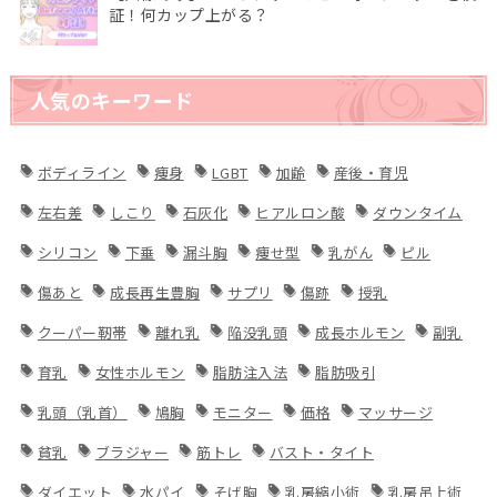
証！何カップ上がる？
人気のキーワード
ボディライン
痩身
LGBT
加齢
産後・育児
左右差
しこり
石灰化
ヒアルロン酸
ダウンタイム
シリコン
下垂
漏斗胸
痩せ型
乳がん
ピル
傷あと
成長再生豊胸
サプリ
傷跡
授乳
クーパー靭帯
離れ乳
陥没乳頭
成長ホルモン
副乳
育乳
女性ホルモン
脂肪注入法
脂肪吸引
乳頭（乳首）
鳩胸
モニター
価格
マッサージ
貧乳
ブラジャー
筋トレ
バスト・タイト
ダイエット
水パイ
そげ胸
乳房縮小術
乳房吊上術