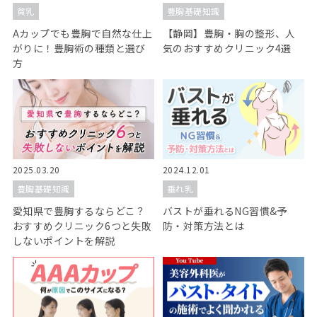
貧乳
豊胸基礎知識
Aカップでも豊胸で自然な仕上
【静岡】豊胸・胸の整形、人
がりに！豊胸術の種類と選び
気のおすすめクリニック4選
方
2025.03.20
2024.12.01
豊胸基礎知識
垂れ乳
愛知県で豊胸するならどこ？
バストが垂れるNG習慣&予
おすすめクリニック6つと失敗
防・対策方法とは
しないポイントを解説