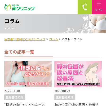
MENU
南クリニック
コラム
column
名古屋で豊胸なら南クリニック
>
コラム
>
バスト・タイト
全ての記事一覧
2025.10.10
2025.08.20
豊胸基礎知識
豊胸基礎知識
“理想の胸”ってどんなバス
胸の位置が低い原因と改善法