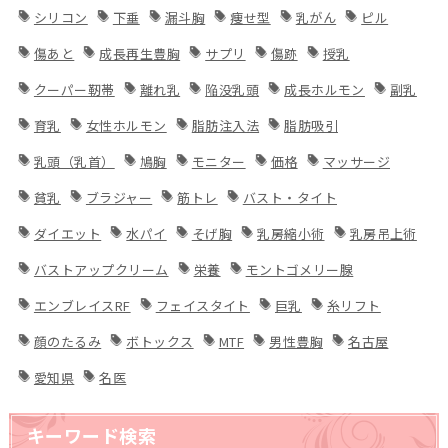
シリコン
下垂
漏斗胸
痩せ型
乳がん
ピル
傷あと
成長再生豊胸
サプリ
傷跡
授乳
クーパー靭帯
離れ乳
陥没乳頭
成長ホルモン
副乳
育乳
女性ホルモン
脂肪注入法
脂肪吸引
乳頭（乳首）
鳩胸
モニター
価格
マッサージ
貧乳
ブラジャー
筋トレ
バスト・タイト
ダイエット
水パイ
そげ胸
乳房縮小術
乳房吊上術
バストアップクリーム
栄養
モントゴメリー腺
エンブレイスRF
フェイスタイト
巨乳
糸リフト
顔のたるみ
ボトックス
MTF
男性豊胸
名古屋
愛知県
名医
キーワード検索