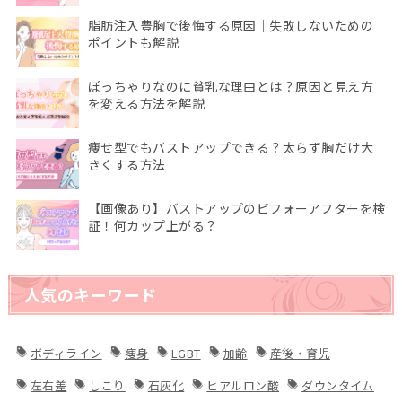
脂肪注入豊胸で後悔する原因｜失敗しないための
ポイントも解説
ぽっちゃりなのに貧乳な理由とは？原因と見え方
を変える方法を解説
痩せ型でもバストアップできる？太らず胸だけ大
きくする方法
【画像あり】バストアップのビフォーアフターを検
証！何カップ上がる？
人気のキーワード
ボディライン
痩身
LGBT
加齢
産後・育児
左右差
しこり
石灰化
ヒアルロン酸
ダウンタイム