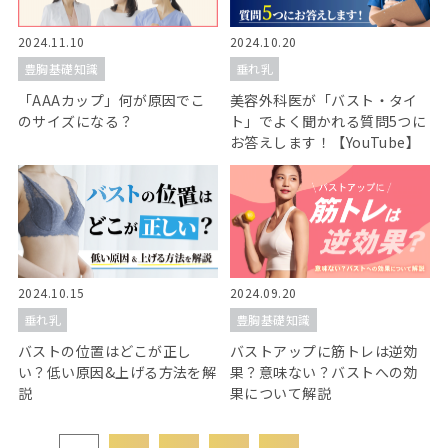
2024.11.10
2024.10.20
豊胸基礎知識
垂れ乳
「AAAカップ」何が原因でこ
美容外科医が「バスト・タイ
のサイズになる？
ト」でよく聞かれる質問5つに
お答えします！【YouTube】
2024.10.15
2024.09.20
垂れ乳
豊胸基礎知識
バストの位置はどこが正し
バストアップに筋トレは逆効
い？低い原因&上げる方法を解
果？意味ない？バストへの効
説
果について解説