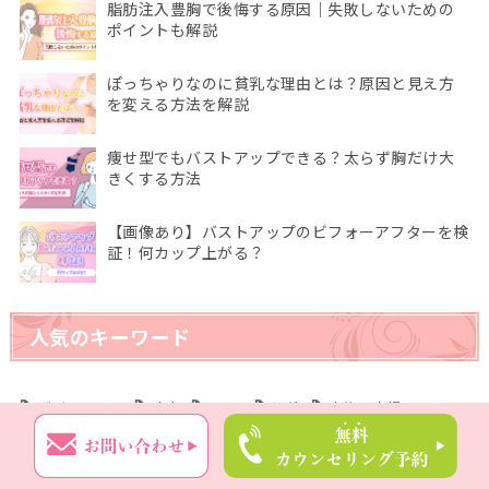
脂肪注入豊胸で後悔する原因｜失敗しないための
ポイントも解説
ぽっちゃりなのに貧乳な理由とは？原因と見え方
を変える方法を解説
痩せ型でもバストアップできる？太らず胸だけ大
きくする方法
【画像あり】バストアップのビフォーアフターを検
証！何カップ上がる？
人気のキーワード
ボディライン
痩身
LGBT
加齢
産後・育児
左右差
しこり
石灰化
ヒアルロン酸
ダウンタイム
シリコン
下垂
漏斗胸
痩せ型
乳がん
ピル