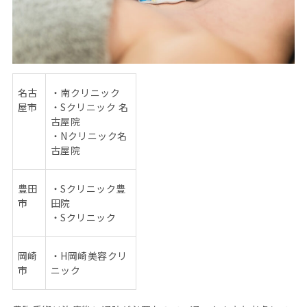
名古
・南クリニック
屋市
・
S
クリニック 名
古屋院
・
N
クリニック名
古屋院
豊田
・
S
クリニック豊
市
田院
・
S
クリニック
岡崎
・
H
岡崎美容クリ
市
ニック