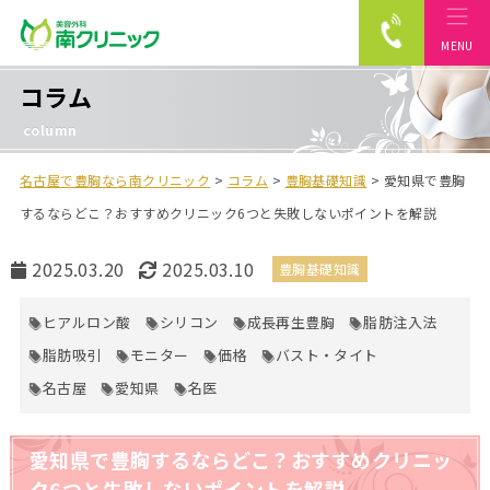
MENU
南クリニック
コラム
column
名古屋で豊胸なら南クリニック
>
コラム
>
豊胸基礎知識
>
愛知県で豊胸
するならどこ？おすすめクリニック6つと失敗しないポイントを解説
公
最
2025.03.20
2025.03.10
豊胸基礎知識
開
終
日
更
ヒアルロン酸
シリコン
成長再生豊胸
脂肪注入法
新
脂肪吸引
モニター
価格
バスト・タイト
日
名古屋
愛知県
名医
愛知県で豊胸するならどこ？おすすめクリニッ
ク6つと失敗しないポイントを解説