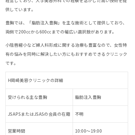
経営しており、大手美容外科での経験を活かした高い技術を提
供しています。
豊胸では、「脂肪注入豊胸」を主な施術として提供しており、
両側で200ccから600ccまでの幅広い選択肢があります。
小陰唇縮小など婦人科形成に関する治療も豊富なので、女性特
有の悩みを同時に解決したい方にもおすすめできるクリニック
です。
H
岡崎美容クリニックの詳細
受けられる主な豊胸
脂肪注入豊胸
JSAPS
または
JSAS
の会員の在籍
不明
営業時間
10:00
～
19:00