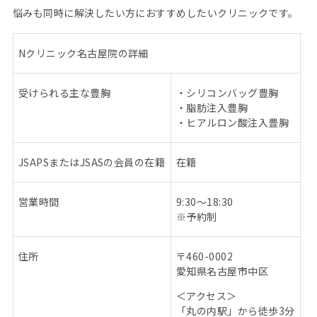
悩みも同時に解決したい方におすすめしたいクリニックです。
N
クリニック名古屋院の詳細
受けられる主な豊胸
・シリコンバッグ豊胸
・脂肪注入豊胸
・ヒアルロン酸注入豊胸
JSAPS
または
JSAS
の会員の在籍
在籍
営業時間
9:30
～
18:30
※
予約制
住所
〒
460-0002
愛知県名古屋市中区
＜アクセス＞
「丸の内駅」から徒歩
3
分