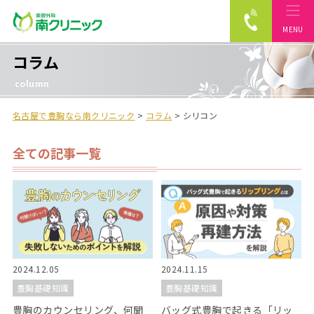
MENU
南クリニック
コラム
column
名古屋で豊胸なら南クリニック
>
コラム
>
シリコン
全ての記事一覧
2024.12.05
2024.11.15
豊胸基礎知識
豊胸基礎知識
豊胸のカウンセリング、何聞
バッグ式豊胸で起きる「リッ