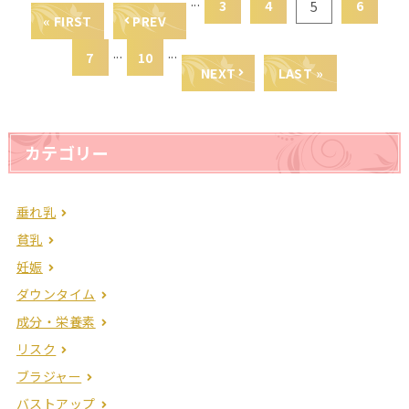
...
3
4
6
5
« FIRST
PREV
...
...
7
10
NEXT
LAST »
カテゴリー
垂れ乳
貧乳
妊娠
ダウンタイム
成分・栄養素
リスク
ブラジャー
バストアップ