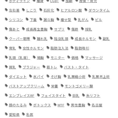
ボディライン
痩身
LGBT
加齢
産後・育児
左右差
しこり
石灰化
ヒアルロン酸
ダウンタイム
シリコン
下垂
漏斗胸
痩せ型
乳がん
ピル
傷あと
成長再生豊胸
サプリ
傷跡
授乳
クーパー靭帯
離れ乳
陥没乳頭
成長ホルモン
副乳
育乳
女性ホルモン
脂肪注入法
脂肪吸引
乳頭（乳首）
鳩胸
モニター
価格
マッサージ
貧乳
ブラジャー
筋トレ
バスト・タイト
ダイエット
水パイ
そげ胸
乳房縮小術
乳房吊上術
バストアップクリーム
栄養
モントゴメリー腺
エンブレイスRF
フェイスタイト
巨乳
糸リフト
顔のたるみ
ボトックス
MTF
男性豊胸
名古屋
愛知県
名医