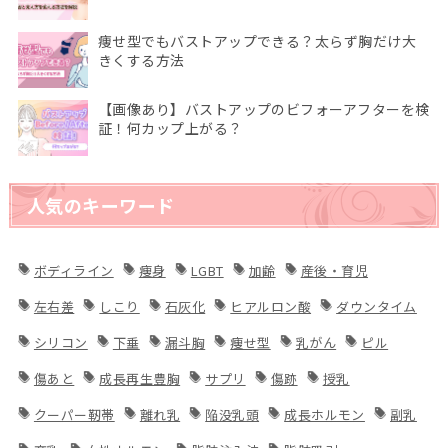
痩せ型でもバストアップできる？太らず胸だけ大
きくする方法
【画像あり】バストアップのビフォーアフターを検
証！何カップ上がる？
人気のキーワード
ボディライン
痩身
LGBT
加齢
産後・育児
左右差
しこり
石灰化
ヒアルロン酸
ダウンタイム
シリコン
下垂
漏斗胸
痩せ型
乳がん
ピル
傷あと
成長再生豊胸
サプリ
傷跡
授乳
クーパー靭帯
離れ乳
陥没乳頭
成長ホルモン
副乳