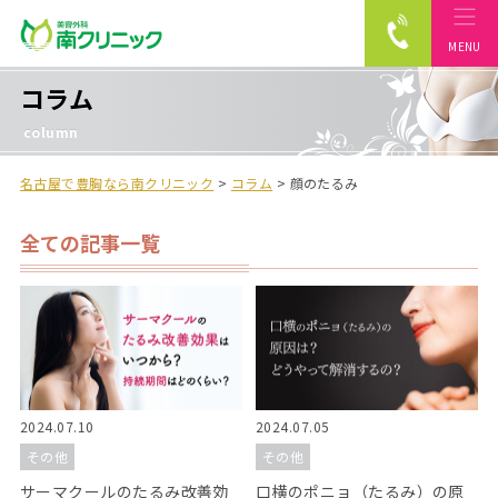
MENU
南クリニック
コラム
column
名古屋で豊胸なら南クリニック
>
コラム
>
顔のたるみ
全ての記事一覧
2024.07.10
2024.07.05
その他
その他
サーマクールのたるみ改善効
口横のポニョ（たるみ）の原