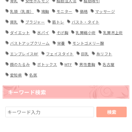
育乳
女性ホルモン
脂肪注入法
脂肪吸引
乳頭（乳首）
鳩胸
モニター
価格
マッサージ
貧乳
ブラジャー
筋トレ
バスト・タイト
ダイエット
水パイ
そげ胸
乳房縮小術
乳房吊上術
バストアップクリーム
栄養
モントゴメリー腺
エンブレイスRF
フェイスタイト
巨乳
糸リフト
顔のたるみ
ボトックス
MTF
男性豊胸
名古屋
愛知県
名医
キーワード検索