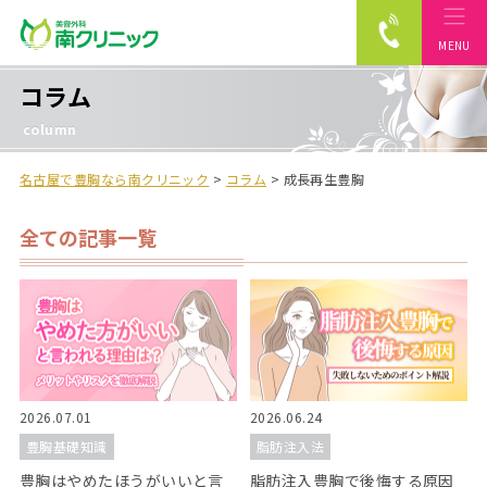
MENU
南クリニック
コラム
column
名古屋で豊胸なら南クリニック
>
コラム
>
成長再生豊胸
全ての記事一覧
2026.07.01
2026.06.24
豊胸基礎知識
脂肪注入法
豊胸はやめたほうがいいと言
脂肪注入豊胸で後悔する原因