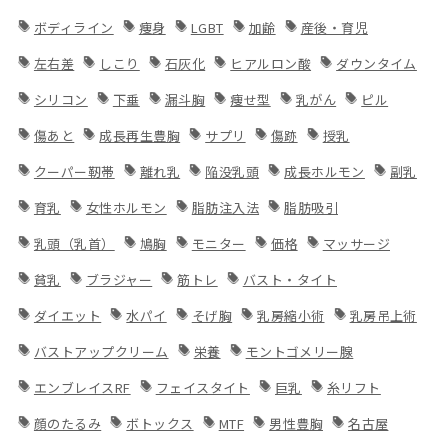
ボディライン
痩身
LGBT
加齢
産後・育児
左右差
しこり
石灰化
ヒアルロン酸
ダウンタイム
シリコン
下垂
漏斗胸
痩せ型
乳がん
ピル
傷あと
成長再生豊胸
サプリ
傷跡
授乳
クーパー靭帯
離れ乳
陥没乳頭
成長ホルモン
副乳
育乳
女性ホルモン
脂肪注入法
脂肪吸引
乳頭（乳首）
鳩胸
モニター
価格
マッサージ
貧乳
ブラジャー
筋トレ
バスト・タイト
ダイエット
水パイ
そげ胸
乳房縮小術
乳房吊上術
バストアップクリーム
栄養
モントゴメリー腺
エンブレイスRF
フェイスタイト
巨乳
糸リフト
顔のたるみ
ボトックス
MTF
男性豊胸
名古屋