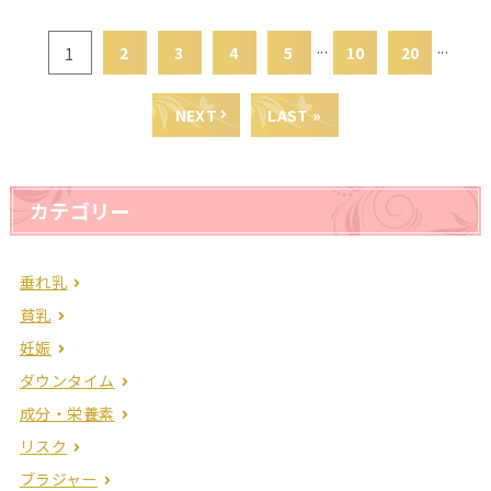
...
...
2
3
4
5
10
20
1
NEXT
LAST »
カテゴリー
垂れ乳
貧乳
妊娠
ダウンタイム
成分・栄養素
リスク
ブラジャー