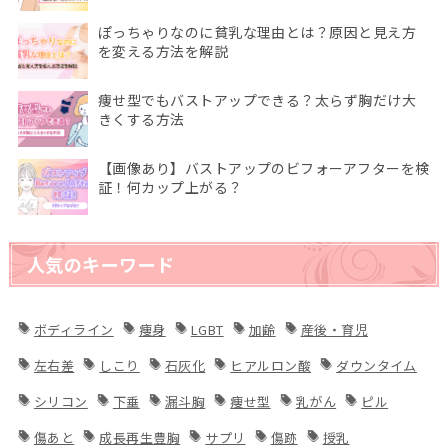
ぽっちゃりなのに貧乳な理由とは？原因と見え方
を変える方法を解説
痩せ型でもバストアップできる？太らず胸だけ大
きくする方法
【画像あり】バストアップのビフォーアフターを検
証！何カップ上がる？
人気のキーワード
ボディライン
痩身
LGBT
加齢
産後・育児
左右差
しこり
石灰化
ヒアルロン酸
ダウンタイム
シリコン
下垂
漏斗胸
痩せ型
乳がん
ピル
傷あと
成長再生豊胸
サプリ
傷跡
授乳