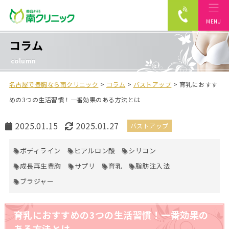
MENU
南クリニック
コラム
column
名古屋で豊胸なら南クリニック
>
コラム
>
バストアップ
>
育乳におすす
めの3つの生活習慣！一番効果のある方法とは
公
最
2025.01.15
2025.01.27
バストアップ
開
終
日
更
ボディライン
ヒアルロン酸
シリコン
新
成長再生豊胸
サプリ
育乳
脂肪注入法
日
ブラジャー
育乳におすすめの3つの生活習慣！一番効果の
ある方法とは