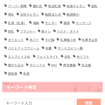
クーパー靭帯
離れ乳
陥没乳頭
成長ホルモン
副乳
育乳
女性ホルモン
脂肪注入法
脂肪吸引
乳頭（乳首）
鳩胸
モニター
価格
マッサージ
貧乳
ブラジャー
筋トレ
バスト・タイト
ダイエット
水パイ
そげ胸
乳房縮小術
乳房吊上術
バストアップクリーム
栄養
モントゴメリー腺
エンブレイスRF
フェイスタイト
巨乳
糸リフト
顔のたるみ
ボトックス
MTF
男性豊胸
名古屋
愛知県
名医
キーワード検索