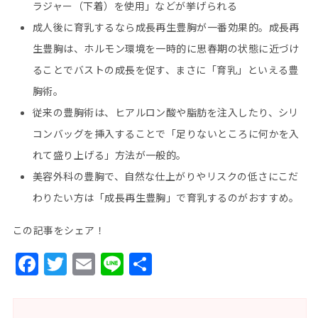
ラジャー（下着）を使用」などが挙げられる
成人後に育乳するなら成長再生豊胸が一番効果的。成長再
生豊胸は、ホルモン環境を一時的に思春期の状態に近づけ
ることでバストの成長を促す、まさに「育乳」といえる豊
胸術。
従来の豊胸術は、ヒアルロン酸や脂肪を注入したり、シリ
コンバッグを挿入することで「足りないところに何かを入
れて盛り上げる」方法が一般的。
美容外科の豊胸で、自然な仕上がりやリスクの低さにこだ
わりたい方は「成長再生豊胸」で育乳するのがおすすめ。
この記事をシェア！
Facebook
Twitter
Email
Line
共
有