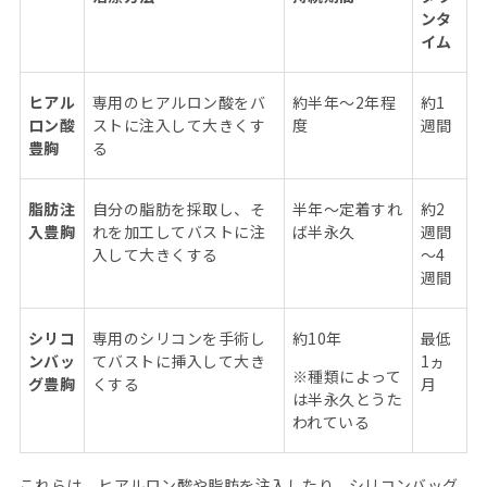
ンタ
イム
ヒアル
専用のヒアルロン酸をバ
約半年～
2
年程
約
1
ロン酸
ストに注入して大きくす
度
週間
豊胸
る
脂肪注
自分の脂肪を採取し、そ
半年～定着すれ
約
2
入豊胸
れを加工してバストに注
ば半永久
週間
入して大きくする
～
4
週間
シリコ
専用のシリコンを手術し
約
10
年
最低
ンバッ
てバストに挿入して大き
1
ヵ
※
種類によって
グ豊胸
くする
月
は半永久とうた
われている
これらは、ヒアルロン酸や脂肪を注入したり、シリコンバッグ