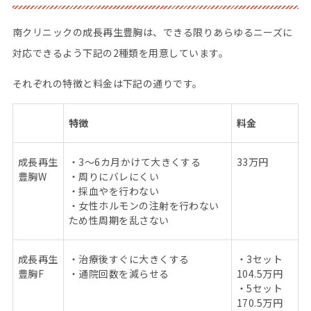
南クリニックの成長再生豊胸は、できる限りあらゆるニーズに
対応できるよう下記の2種類を用意しています。
それぞれの特徴と料金は下記の通りです。
特徴
料金
成長再生
・
3
～
6
カ月かけて大きくする
33
万円
豊胸
W
・周りにバレにくい
・採血やを行わない
・女性ホルモンの注射を行わない
ため性周期を乱さない
成長再生
・治療後すぐに大きくする
・3セット
豊胸
F
・通院回数を減らせる
104.5万円
・5セット
170.5万円