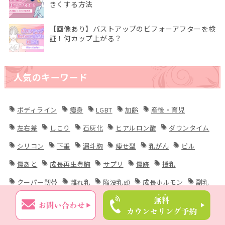
きくする方法
【画像あり】バストアップのビフォーアフターを検
証！何カップ上がる？
人気のキーワード
ボディライン
痩身
LGBT
加齢
産後・育児
左右差
しこり
石灰化
ヒアルロン酸
ダウンタイム
シリコン
下垂
漏斗胸
痩せ型
乳がん
ピル
傷あと
成長再生豊胸
サプリ
傷跡
授乳
クーパー靭帯
離れ乳
陥没乳頭
成長ホルモン
副乳
育乳
女性ホルモン
脂肪注入法
脂肪吸引
乳頭（乳首）
鳩胸
モニター
価格
マッサージ