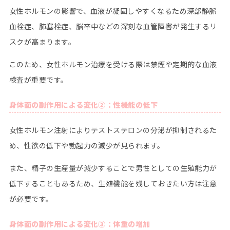
女性ホルモンの影響で、血液が凝固しやすくなるため深部静脈
血栓症、肺塞栓症、脳卒中などの深刻な血管障害が発生するリ
スクが高まります。
このため、女性ホルモン治療を受ける際は禁煙や定期的な血液
検査が重要です。
身体面の副作用による変化②：
性機能の低下
女性ホルモン注射によりテストステロンの分泌が抑制されるた
め、性欲の低下や勃起力の減少が見られます。
また、精子の生産量が減少することで男性としての生殖能力が
低下することもあるため、生殖機能を残しておきたい方は注意
が必要です。
身体面の副作用による変化③：
体重の増加