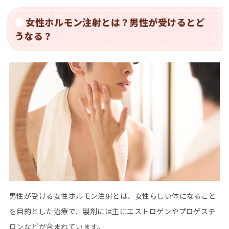
女性ホルモン注射とは？男性が受けるとど
うなる？
男性が受ける女性ホルモン注射とは、女性らしい体になること
を目的とした治療で、製剤には主にエストロゲンやプロゲステ
ロンなどが含まれています。