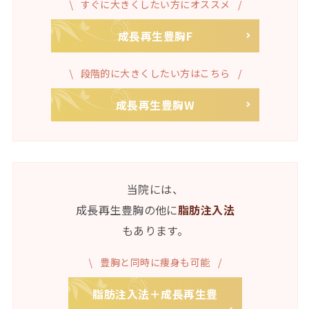
すぐに大きくしたい方にオススメ
成長再生豊胸F
段階的に大きくしたい方はこちら
成長再生豊胸W
当院には、
成長再生豊胸の他に
脂肪注入法
もあります。
豊胸と同時に痩身も可能
脂肪注入法＋成長再生豊