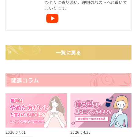
ひとりに寄り添い、理想のバストへと導いて
まいります。
一覧に戻る
関連コラム
2026.07.01
2026.04.25