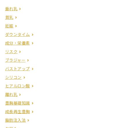
垂れ乳
貧乳
妊娠
ダウンタイム
成分・栄養素
リスク
ブラジャー
バストアップ
シリコン
ヒアルロン酸
離れ乳
豊胸基礎知識
成長再生豊胸
脂肪注入法