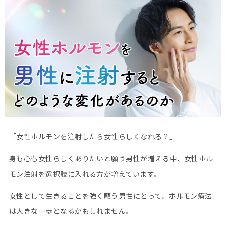
「女性ホルモンを注射したら女性らしくなれる？」
身も心も女性らしくありたいと願う男性が増える中、女性ホル
モン注射を選択肢に入れる方が増えています。
女性として生きることを強く願う男性にとって、ホルモン療法
は大きな一歩となるかもしれません。