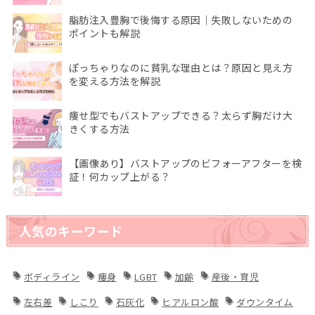
脂肪注入豊胸で後悔する原因｜失敗しないための
ポイントも解説
ぽっちゃりなのに貧乳な理由とは？原因と見え方
を変える方法を解説
痩せ型でもバストアップできる？太らず胸だけ大
きくする方法
【画像あり】バストアップのビフォーアフターを検
証！何カップ上がる？
人気のキーワード
ボディライン
痩身
LGBT
加齢
産後・育児
左右差
しこり
石灰化
ヒアルロン酸
ダウンタイム