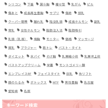
シリコン
下垂
漏斗胸
痩せ型
乳がん
ピル
傷あと
成長再生豊胸
サプリ
傷跡
授乳
クーパー靭帯
離れ乳
陥没乳頭
成長ホルモン
副乳
育乳
女性ホルモン
脂肪注入法
脂肪吸引
乳頭（乳首）
鳩胸
モニター
価格
マッサージ
貧乳
ブラジャー
筋トレ
バスト・タイト
ダイエット
水パイ
そげ胸
乳房縮小術
乳房吊上術
バストアップクリーム
栄養
モントゴメリー腺
エンブレイスRF
フェイスタイト
巨乳
糸リフト
顔のたるみ
ボトックス
MTF
男性豊胸
名古屋
愛知県
名医
キーワード検索