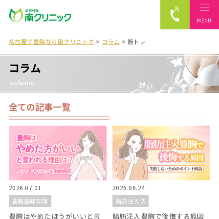
MENU
南クリニック
名古屋で豊胸なら南クリニック
>
コラム
>
筋トレ
コラム
column
全ての記事一覧
2026.07.01
2026.06.24
豊胸基礎知識
脂肪注入法
豊胸はやめたほうがいいと言
脂肪注入豊胸で後悔する原因