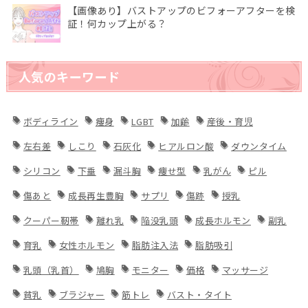
【画像あり】バストアップのビフォーアフターを検
証！何カップ上がる？
人気のキーワード
ボディライン
痩身
LGBT
加齢
産後・育児
左右差
しこり
石灰化
ヒアルロン酸
ダウンタイム
シリコン
下垂
漏斗胸
痩せ型
乳がん
ピル
傷あと
成長再生豊胸
サプリ
傷跡
授乳
クーパー靭帯
離れ乳
陥没乳頭
成長ホルモン
副乳
育乳
女性ホルモン
脂肪注入法
脂肪吸引
乳頭（乳首）
鳩胸
モニター
価格
マッサージ
貧乳
ブラジャー
筋トレ
バスト・タイト