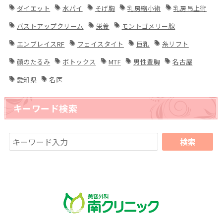
ダイエット
水パイ
そげ胸
乳房縮小術
乳房吊上術
バストアップクリーム
栄養
モントゴメリー腺
エンブレイスRF
フェイスタイト
巨乳
糸リフト
顔のたるみ
ボトックス
MTF
男性豊胸
名古屋
愛知県
名医
キーワード検索