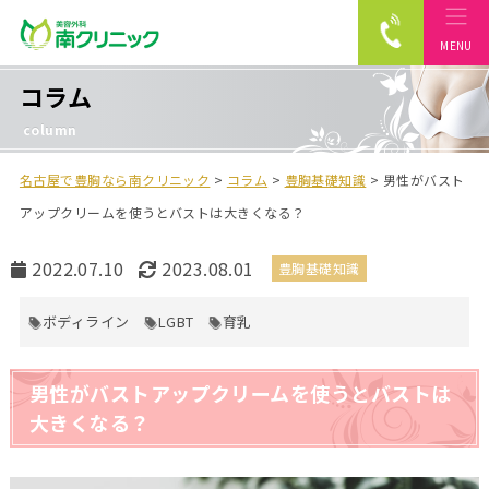
MENU
南クリニック
コラム
column
名古屋で豊胸なら南クリニック
>
コラム
>
豊胸基礎知識
>
男性がバスト
アップクリームを使うとバストは大きくなる？
公
最
2022.07.10
2023.08.01
豊胸基礎知識
開
終
日
更
ボディライン
LGBT
育乳
新
日
男性がバストアップクリームを使うとバストは
大きくなる？