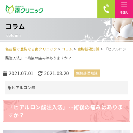
MENU
南クリニック
コラム
column
名古屋で豊胸なら南クリニック
>
コラム
>
豊胸基礎知識
>
「ヒアルロン
酸注入法」…術後の痛みはありますか？
公
最
2021.07.01
2021.08.20
豊胸基礎知識
開
終
日
更
ヒアルロン酸
新
日
「ヒアルロン酸注入法」…術後の痛みはありま
すか？