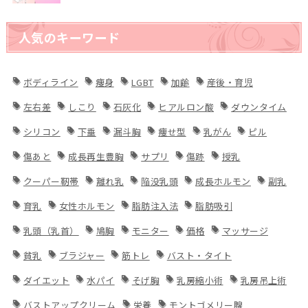
人気のキーワード
ボディライン
痩身
LGBT
加齢
産後・育児
左右差
しこり
石灰化
ヒアルロン酸
ダウンタイム
シリコン
下垂
漏斗胸
痩せ型
乳がん
ピル
傷あと
成長再生豊胸
サプリ
傷跡
授乳
クーパー靭帯
離れ乳
陥没乳頭
成長ホルモン
副乳
育乳
女性ホルモン
脂肪注入法
脂肪吸引
乳頭（乳首）
鳩胸
モニター
価格
マッサージ
貧乳
ブラジャー
筋トレ
バスト・タイト
ダイエット
水パイ
そげ胸
乳房縮小術
乳房吊上術
バストアップクリーム
栄養
モントゴメリー腺