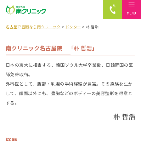
MENU
南クリニック
名古屋で豊胸なら南クリニック
>
ドクター
>
朴 哲浩
南クリニック名古屋院 「朴 哲浩」
日本の東大に相当する、韓国ソウル大学卒業後、日韓両国の医
師免許取得。
外科医として、腹部・乳腺の手術経験が豊富。その経験を生か
して、顔面以外にも、豊胸などのボディーの美容整形を得意と
する。
朴 哲浩
経歴