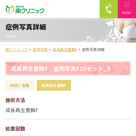
MENU
南クリニック
症例写真詳細
case
南クリニック
>
症例写真
>
成⻑再⽣豊胸F
>
症例写真詳細
成長再生豊胸F｜症例写真F10セット_8
50代
女性
成⻑再⽣豊胸F
施術⽅法
成長再生豊胸F
処置回数