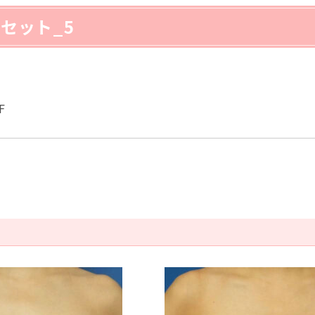
セット_5
F