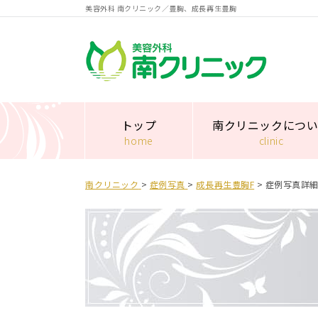
美容外科 南クリニック／豊胸、成長再生豊胸
南クリニック
トップ
南クリニックにつ
home
clinic
南クリニック
>
症例写真
>
成⻑再⽣豊胸F
>
症例写真詳