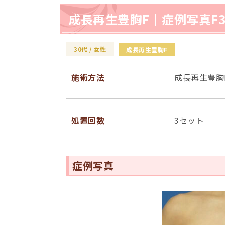
成長再生豊胸F｜症例写真F3
30代
女性
成⻑再⽣豊胸F
施術⽅法
成長再生豊胸
処置回数
3セット
症例写真