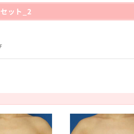
セット_2
F