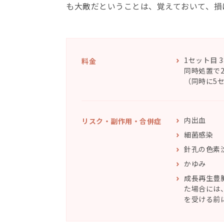
も大敵だということは、覚えておいて、損
1セット目 3
料金
同時処置で2
（同時に5
内出⾎
リスク・副作⽤・合併症
細菌感染
針孔の色素
かゆみ
成長再生豊
た場合には
を受ける前