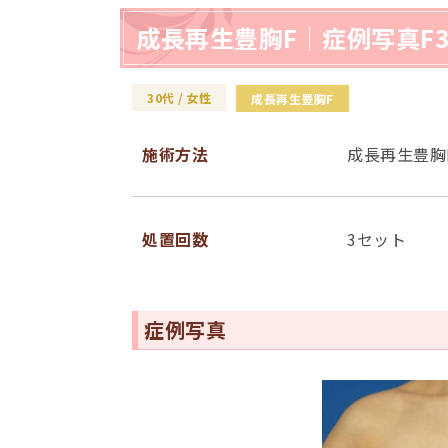
成長再生豊胸F｜症例写真F3
30代
女性
成⻑再⽣豊胸F
施術⽅法
成⻑再⽣豊胸
処置回数
3セット
症例写真