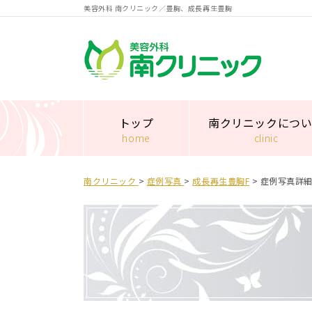
美容外科 南クリニック／豊胸、成長再生豊胸
南クリニック
トップ
南クリニックにつ
home
clinic
南クリニック
>
症例写真
>
成⻑再⽣豊胸F
>
症例写真詳