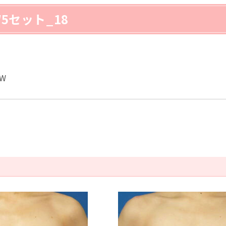
5セット_18
W