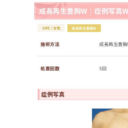
成長再生豊胸W｜症例写真W
20代
女性
成⻑再⽣豊胸W
施術⽅法
成長再生豊胸
処置回数
5回
症例写真