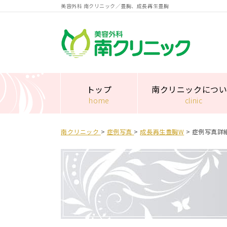
美容外科 南クリニック／豊胸、成長再生豊胸
南クリニック
トップ
南クリニックにつ
home
clinic
南クリニック
>
症例写真
>
成⻑再⽣豊胸W
>
症例写真詳